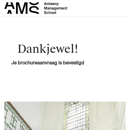
Overslaan naar inhoud
Dankjewel!
Je brochureaanvraag is bevestigd