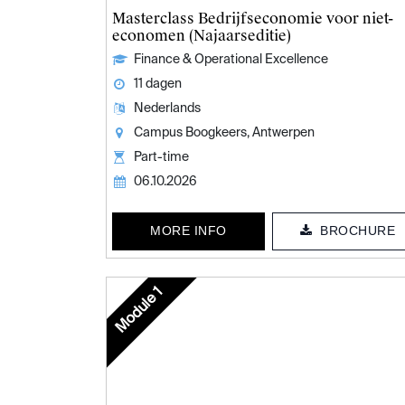
Masterclass Bedrijfseconomie voor niet-
economen (Najaarseditie)
Finance & Operational Excellence
11 dagen
Nederlands
Campus Boogkeers, Antwerpen
Part-time
06.10.2026
MORE INFO
BROCHURE
Module 1