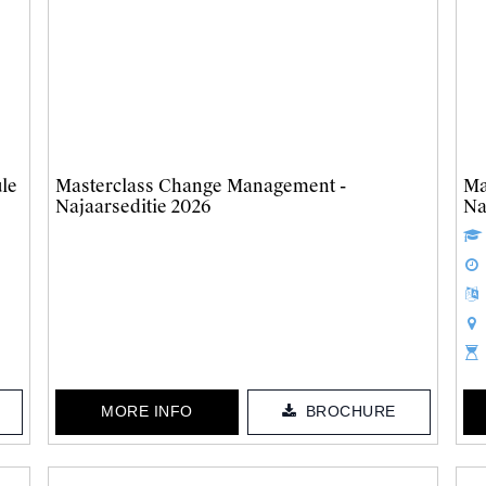
ule
Masterclass Change Management -
Ma
Najaarseditie 2026
Na
MORE INFO
BROCHURE