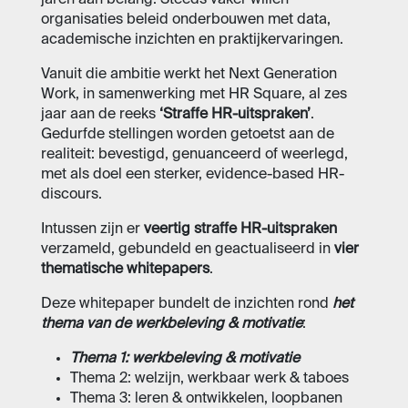
jaren aan belang. Steeds vaker willen
organisaties beleid onderbouwen met data,
academische inzichten en praktijkervaringen.
Vanuit die ambitie werkt het
Next Generation
Work, in samenwerking met HR Square, al zes
jaar aan de reeks
‘Straffe HR-uitspraken’
.
Gedurfde stellingen worden getoetst aan de
realiteit: bevestigd, genuanceerd of weerlegd,
met als doel een sterker, evidence-based HR-
discours.
Intussen zijn er
veertig straffe HR-uitspraken
verzameld, gebundeld en geactualiseerd in
vier
thematische whitepapers
.
Deze whitepaper bundelt de inzichten rond
het
thema van de werkbeleving & motivatie
:
Thema 1: werkbeleving & motivatie
Thema 2: welzijn, werkbaar werk & taboes
Thema 3: leren & ontwikkelen, loopbanen