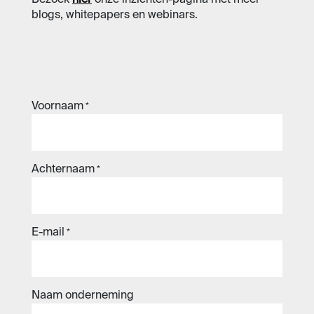
Bezoek
hier
onze inzichten-pagina met meer
blogs, whitepapers en webinars.
Voornaam
*
Achternaam
*
E-mail
*
Naam onderneming