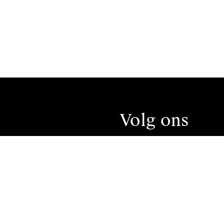
Volg ons
tspace
ures
ity en Inclusion Plan