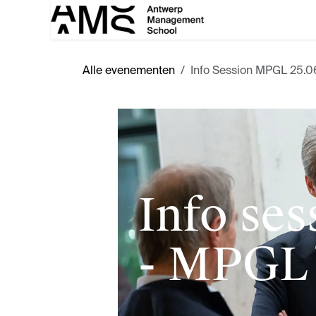
Overslaan naar inhoud
Alle evenementen
Info Session MPGL 25.
Info ses
- MPGL