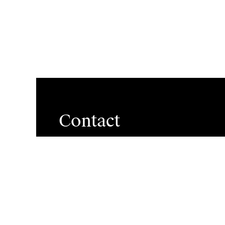
Contact
Brigh
Boogkeers 5
2000 Antwerp
Vacat
Belgium
Divers
info@antwerpmanagementschool.be
+32 (0)3 265 47 58