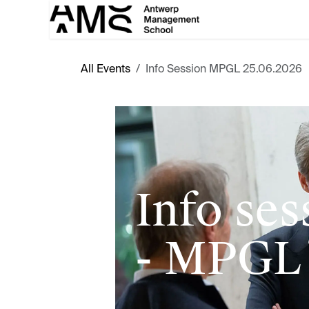
Skip to Content
All Events
Info Session MPGL 25.06.2026
Info ses
- MPGL