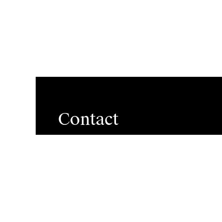
Contact
Brigh
Boogkeers 5
2000 Antwerp
Jobs
Belgium
Divers
info@antwerpmanagementschool.be
+32 (0)3 265 47 58