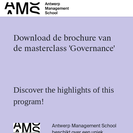
Overslaan naar inhoud
Download de brochure van
de masterclass 'Governance'
Discover the highlights of this
program!
Antwerp Management School
beschikt over een uniek