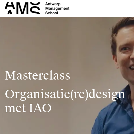
Skip to Content
Masterclass
Organisatie(re)design
met IAO